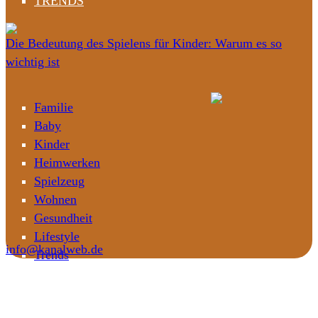
TRENDS
Die Bedeutung des Spielens für Kinder: Warum es so
wichtig ist
Familie
Baby
Kinder
Heimwerken
Spielzeug
Wohnen
Gesundheit
Lifestyle
info@kanalweb.de
Trends