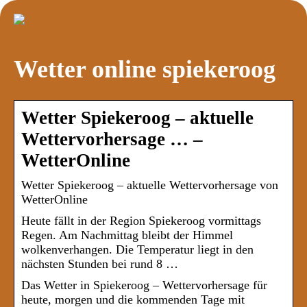
Wetter online spiekeroog
Wetter Spiekeroog – aktuelle
Wettervorhersage … –
WetterOnline
Wetter Spiekeroog – aktuelle Wettervorhersage von
WetterOnline
Heute fällt in der Region Spiekeroog vormittags
Regen. Am Nachmittag bleibt der Himmel
wolkenverhangen. Die Temperatur liegt in den
nächsten Stunden bei rund 8 …
Das Wetter in Spiekeroog – Wettervorhersage für
heute, morgen und die kommenden Tage mit